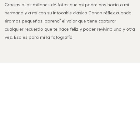
Gracias a los millones de fotos que mi padre nos hacía a mi
hermano y a mí con su intocable clásica Canon réflex cuando
éramos pequeños, aprendí el valor que tiene capturar
cualquier recuerdo que te hace feliz y poder revivirlo una y otra
vez. Eso es para mi la fotografía.
Fotógrafo
momento
¿Necesitas un
? ¿Qué
único buscas inmortalizar?
CONTACTA CONMIGO