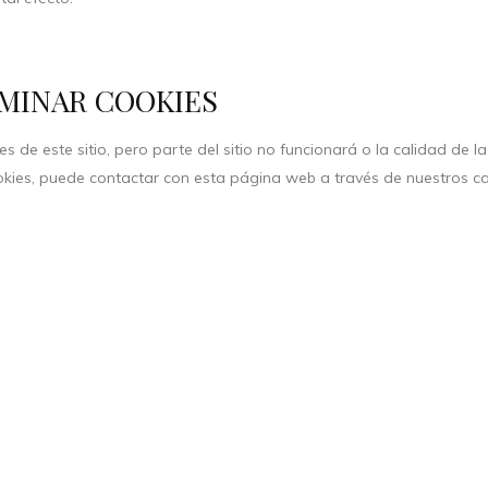
IMINAR COOKIES
s de este sitio, pero parte del sitio no funcionará o la calidad de 
ookies, puede contactar con esta página web a través de nuestros c
Sígueme:
INSTAGRAM
PINTERES
FACEBOOK
WHATSAPP
LEGAL
AVISO LEGAL Y PRIVACIDAD
POLÍTICA DE COOKIES